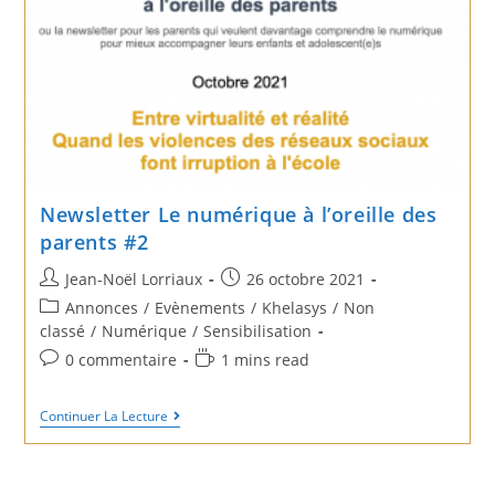
Newsletter Le numérique à l’oreille des
parents #2
Post
Post
Jean-Noël Lorriaux
26 octobre 2021
author:
published:
Post
Annonces
/
Evènements
/
Khelasys
/
Non
category:
classé
/
Numérique
/
Sensibilisation
Post
Reading
0 commentaire
1 mins read
comments:
time:
Newsletter
Continuer La Lecture
Le
Numérique
À
L’oreille