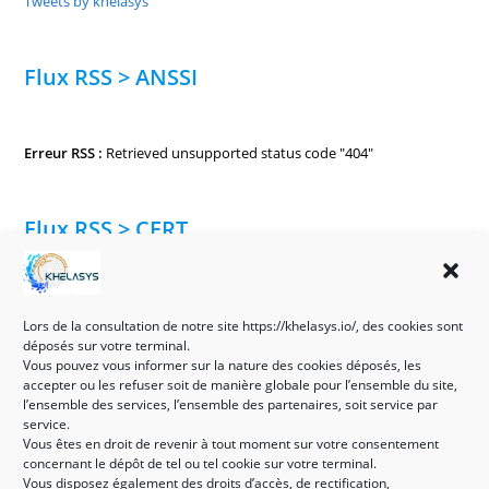
Tweets by khelasys
Flux RSS > ANSSI
Erreur RSS :
Retrieved unsupported status code "404"
Flux RSS > CERT
Vulnérabilité dans Mozilla Firefox pour Android (05 août 2026)
Lors de la consultation de notre site https://khelasys.io/, des cookies sont
5 août 2026
déposés sur votre terminal.
Multiples vulnérabilités dans HPE Aruba Networking EdgeConnect
Vous pouvez vous informer sur la nature des cookies déposés, les
SD-WAN Orchestrator (05 août 2026)
accepter ou les refuser soit de manière globale pour l’ensemble du site,
5 août 2026
l’ensemble des services, l’ensemble des partenaires, soit service par
Multiples vulnérabilités dans les produits Veeam (05 août 2026)
service.
Vous êtes en droit de revenir à tout moment sur votre consentement
5 août 2026
concernant le dépôt de tel ou tel cookie sur votre terminal.
Multiples vulnérabilités dans Google Pixel (05 août 2026)
Vous disposez également des droits d’accès, de rectification,