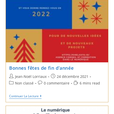
Bonnes fêtes de fin d’année
Post
Post
Jean-Noël Lorriaux
24 décembre 2021
author:
published:
Post
Post
Reading
Non classé
0 commentaire
6 mins read
category:
comments:
time:
Bonnes
Continuer La Lecture
Fêtes
De
Fin
D’année